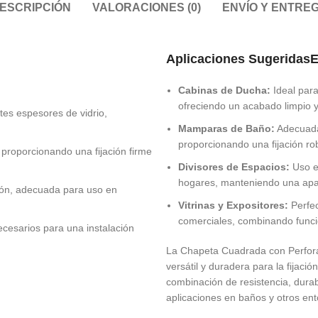
ESCRIPCIÓN
VALORACIONES (0)
ENVÍO Y ENTRE
Aplicaciones Sugeridas
E
Cabinas de Ducha:
Ideal para
ofreciendo un acabado limpio 
es espesores de vidrio,
Mamparas de Baño:
Adecuada
proporcionando una fijación rob
proporcionando una fijación firme
Divisores de Espacios:
Uso en
hogares, manteniendo una apar
sión, adecuada para uso en
Vitrinas y Expositores:
Perfec
comerciales, combinando funci
necesarios para una instalación
La Chapeta Cuadrada con Perfora
versátil y duradera para la fijaci
combinación de resistencia, dura
aplicaciones en baños y otros ent