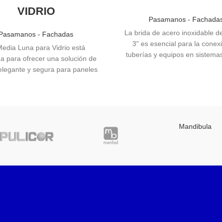
VIDRIO
Pasamanos - Fachada
La brida de acero inoxidable de
Pasamanos - Fachadas
3" es esencial para la conex
edia Luna para Vidrio está
tuberías y equipos en sistemas
a para ofrecer una solución de
presión. Fabricada con materi
 elegante y segura para paneles
alta calidad, asegura una 
io. Este accesorio es ideal para
resistente y duradera, ideal
iedad de aplicaciones donde se
aplicaciones industriales div
estabilidad y un diseño estético,
mente en entornos residenciales
y comerciales.
Mandibula