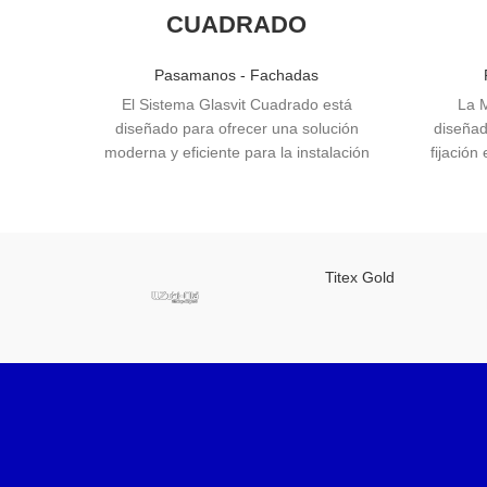
CUADRADO
Pasamanos - Fachadas
El Sistema Glasvit Cuadrado está
La M
diseñado para ofrecer una solución
diseñad
moderna y eficiente para la instalación
fijación
de paneles de vidrio en diversas
de vidr
aplicaciones. Este sistema combina
una var
funcionalidad y estética, proporcionando
requiere 
una fijación segura y elegante para
especial
paneles de vidrio, ideal para entornos
Titex Gold
residenciales y comerciales.