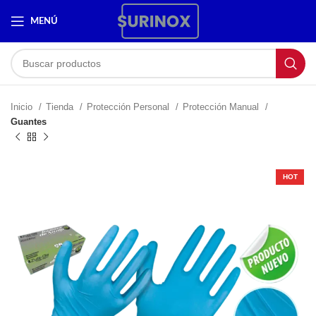
MENÚ
Inicio
Tienda
Protección Personal
Protección Manual
Guantes
HOT