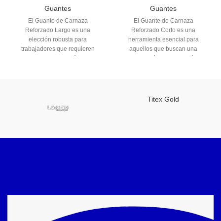
Guantes
Guantes
El Guante de Carnaza
El Guante de Carnaza
Reforzado Largo es una
Reforzado Corto es una
elección robusta para
herramienta esencial para
trabajadores que requieren
aquellos que buscan una
resistencia y protección en sus
combinación de protección y
manos durante labores
comodidad en sus labores
exigentes. Fabricado con
diarias. Fabricado con carnaza
carnaza de alta calidad, este
de alta calidad y un diseño corto,
guante ofrece durabilidad
este guante proporciona
Titex Gold
excepcional, resistiendo el
resistencia y durabilidad sin
desgaste y proporcionando una
sacrificar la movilidad de las
barrera efectiva contra
manos.
abrasiones y elementos
adversos.