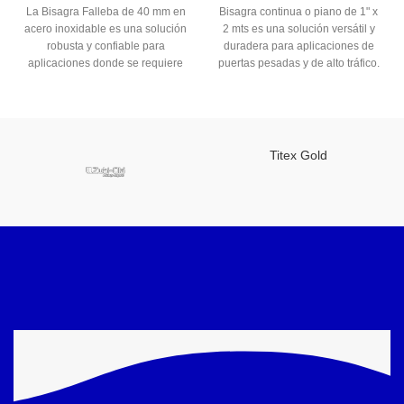
La Bisagra Falleba de 40 mm en
Bisagra continua o piano de 1" x
acero inoxidable es una solución
2 mts es una solución versátil y
robusta y confiable para
duradera para aplicaciones de
aplicaciones donde se requiere
puertas pesadas y de alto tráfico.
resistencia y durabilidad. Con un
Fabricada con materiales de alta
diseño compacto y fabricada en
calidad, esta bisagra ofrece
acero inoxidable, esta bisagra es
resistencia y estabilidad, lo que
ideal para puertas, ventanas y
la hace ideal para uso en
otros elementos que requieran
puertas comerciales, industriales
Titex Gold
un sistema de cierre seguro.
y residenciales.