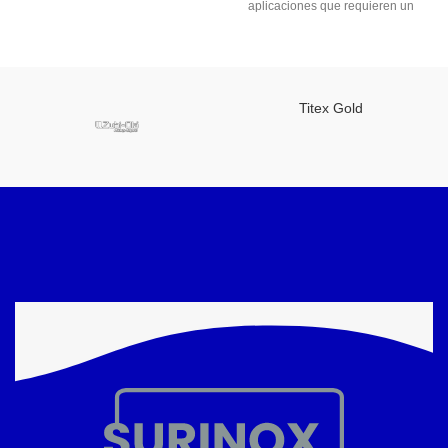
aplicaciones que requieren un
con un atractivo diseño.
cierre robusto. Fabricada en
Fabricada en acero inoxidable,
acero inoxidable, esta bisagra
esta bisagra no solo ofrece
proporciona resistencia a la
resistencia a la corrosión, sino
corrosión y durabilidad.
que también presenta un diseño
Titex Gold
elegante que se adapta a
diversas aplicaciones.