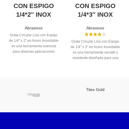
CON ESPIGO
CON ESPIGO
1/4*2″ INOX
1/4*3″ INOX
Abrasivos
Abrasivos
Grata Circular Lisa con Espigo
de 1/4" x 2" en Acero Inoxidable
Grata Circular Lisa con Espigo
es una herramienta esencial
de 1/4" x 3" en Acero Inoxidable
para diversas aplicaciones
es una herramienta versátil y
industriales. Fabricada con
resistente diseñada para una
acero inoxidable de alta calidad,
variedad de tareas industriales.
esta grata ofrece un rendimiento
Fabricada con acero inoxidable
confiable y duradero en tareas
de alta calidad, esta grata ofrece
de desbaste, pulido y acabado.
un rendimiento confiable y
duradero en operaciones de
Titex Gold
desbaste, pulido y acabado.