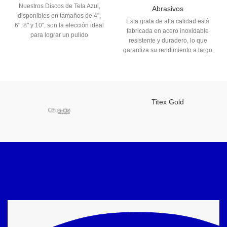
Nuestros Discos de Tela Azul,
Abrasivos
disponibles en tamaños de 4",
Esta grata de alta calidad está
6", 8" y 10", son la elección ideal
fabricada en acero inoxidable
para lograr un pulido
resistente y duradero, lo que
excepcional en una variedad de
garantiza su rendimiento a largo
aplicaciones industriales.
plazo. Su trenzado circular
Fabricados con materiales de
proporciona una estructura
alta calidad, estos discos ofrecen
sólida y eficiente para diversas
un rendimiento confiable y
aplicaciones industriales.
duradero, asegurando
Titex Gold
resultados uniformes y precisos
en cada uso.