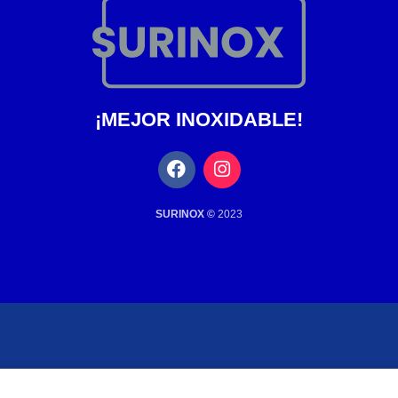
¡MEJOR INOXIDABLE!
SURINOX ©
2023
eb. Al navegar por este sitio web, acepta nuestro uso de cookies.