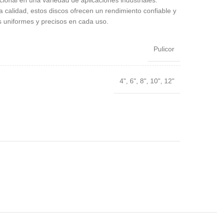
cional en una variedad de aplicaciones industriales.
a calidad, estos discos ofrecen un rendimiento confiable y
 uniformes y precisos en cada uso.
Pulicor
4", 6", 8", 10", 12"