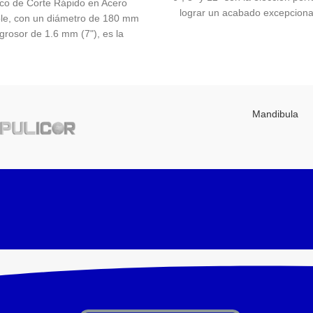
sco de Corte Rápido en Acero
lograr un acabado excepciona
ble, con un diámetro de 180 mm
trabajos de pulido. Fabricad
grosor de 1.6 mm (7"), es la
materiales de alta calidad, est
nta perfecta para lograr cortes
ofrecen durabilidad y rendi
 y eficientes en una variedad de
confiable en diversas aplica
ales. Diseñado especialmente
industriales y de acabado. Su
bajos en acero inoxidable, este
eficiente permite lograr resu
rece un rendimiento confiable y
Mandibula
uniformes y precisos en cad
larga vida útil, garantizando
ltados profesionales en tus
proyectos de corte.