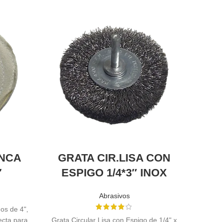
ANCA
GRATA CIR.LISA CON
DI
″
ESPIGO 1/4*3″ INOX
Abrasivos
os de 4",
El Dis
fecta para
Grata Circular Lisa con Espigo de 1/4" x
120 