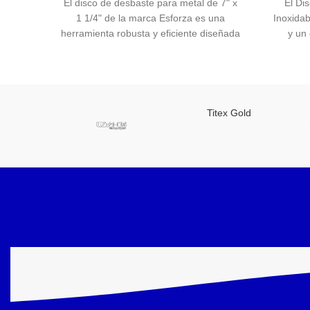
El disco de desbaste para metal de 7" x
El Di
1 1/4" de la marca Esforza es una
Inoxida
herramienta robusta y eficiente diseñada
y un 
para eliminar material de forma rápida y
herramie
precisa en una variedad de aplicaciones
precisos
industriales y de fabricación. Con su
materi
construcción resistente y su diseño de
para tra
alto rendimiento, este disco ofrece
disco of
Titex Gold
resultados confiables incluso en las
una 
tareas más exigentes.
resu