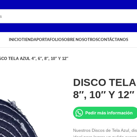
INICIO
TIENDA
PORTAFOLIO
SOBRE NOSOTROS
CONTÁCTANOS
SCO TELA AZUL 4″, 6″, 8″, 10″ Y 12″
DISCO TELA 
8″, 10″ Y 12″
Pedir más información
Nuestros Discos de Tela Azul, dis