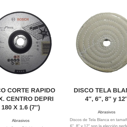
CO CORTE RAPIDO
DISCO TELA BL
X. CENTRO DEPRI
4″, 6″, 8″ y 12
180 X 1.6 (7″)
Abrasivos
Discos de Tela Blanca en tamañ
Abrasivos
6", 8" y 12" son la elección per